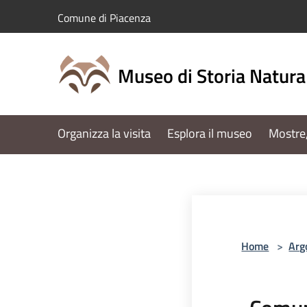
Salta al contenuto principale
Comune di Piacenza
Museo di Storia Natural
Organizza la visita
Esplora il museo
Mostre,
Home
>
Arg