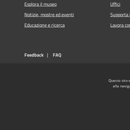
Esplora il museo
Uffici
Notizie, mostre ed eventi
Supporta 
Educazione e ricerca
Lavora co
Feedback
|
FAQ
Dichiarazione di accessibilità
|
Informativa privacy
Questo sito 
Sito ufficiale del Museo di Storia Naturale di Piacenza. Que
alla navig
RSS
Accessibilità
Privacy
Cookie
Mappa de