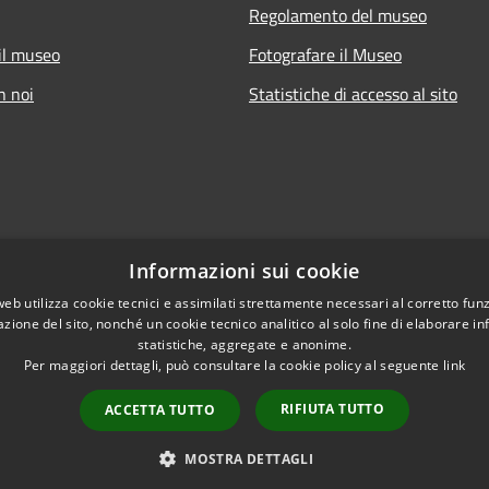
Regolamento del museo
il museo
Fotografare il Museo
n noi
Statistiche di accesso al sito
|
Informativa cookie
|
Note legali
|
Carta dei servizi
|
Ma
Informazioni sui cookie
web utilizza cookie tecnici e assimilati strettamente necessari al corretto fu
sto sito fa parte dei siti web del
Comune di Piacenza
(c.f. - p. IVA 00
azione del sito, nonché un cookie tecnico analitico al solo fine di elaborare i
statistiche, aggregate e anonime.
Per maggiori dettagli, può consultare la cookie policy al seguente
link
RIFIUTA TUTTO
ACCETTA TUTTO
l sito
Copyright © 2026 • Museo
MOSTRA DETTAGLI