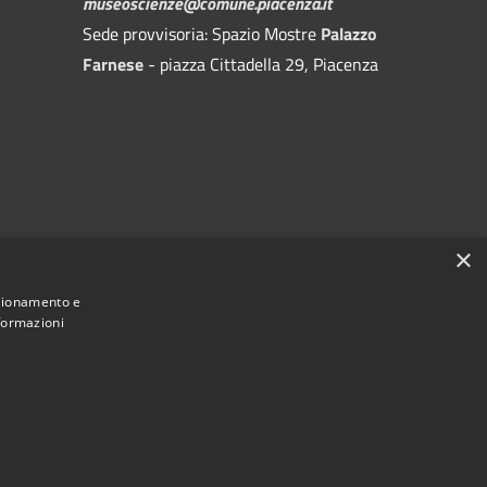
museoscienze@comune.piacenza.it
Sede provvisoria: Spazio Mostre
Palazzo
Farnese
- piazza Cittadella 29, Piacenza
ppa del sito
×
nzionamento e
229080338)
nformazioni
Municipium
 di Storia Naturale | Piacenza • Powered by
•
Accesso redazione